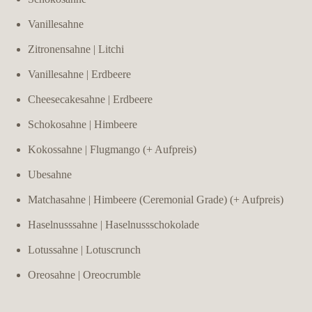
Vanillesahne
story
Zitronensahne | Litchi
gallery
Vanillesahne | Erdbeere
Cheesecakesahne | Erdbeere
Schokosahne | Himbeere
Kokossahne | Flugmango (+ Aufpreis)
Ubesahne
Matchasahne | Himbeere (Ceremonial Grade) (+ Aufpreis)
Haselnusssahne | Haselnussschokolade
Lotussahne | Lotuscrunch
Oreosahne | Oreocrumble